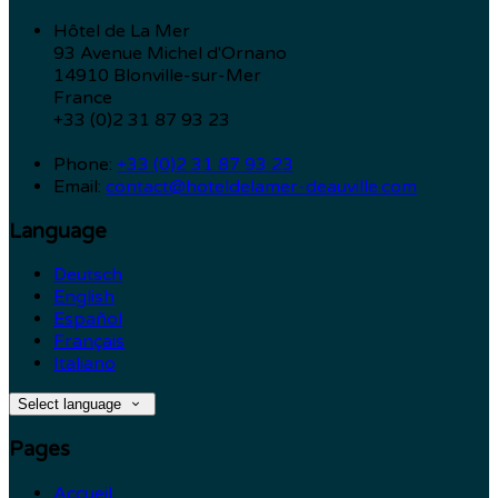
Hôtel de La Mer
93 Avenue Michel d'Ornano
14910 Blonville-sur-Mer
France
+33 (0)2 31 87 93 23
Phone:
+33 (0)2 31 87 93 23
Email:
contact@hoteldelamer-deauville.com
Language
Deutsch
English
Español
Français
Italiano
Select language
Pages
Accueil