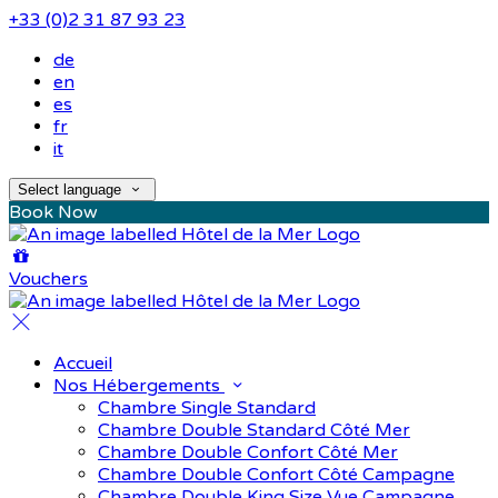
+33 (0)2 31 87 93 23
de
en
es
fr
it
Select language
Book Now
Vouchers
Accueil
Nos Hébergements
Chambre Single Standard
Chambre Double Standard Côté Mer
Chambre Double Confort Côté Mer
Chambre Double Confort Côté Campagne
Chambre Double King Size Vue Campagne