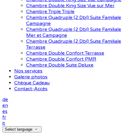
Chambre Double King Size Vue sur Mer
Chambre Triple Triple
Chambre Quadruple (2 Dbl) Suite Familiale
Campagne
Chambre Quadruple (2 Dbl) Suite Familiale
Mer et Campagne
Chambre Quadruple (2 Dbl) Suite Familiale
Terrasse
Chambre Double Confort Terrasse
Chambre Double Confort PMR
Chambre Double Suite Deluxe
Nos services
Galerie photos
Chèque Cadeau
Contact-Accès
de
en
es
fr
it
Select language