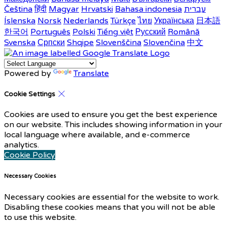
עברית
Bahasa indonesia
Hrvatski
Magyar
हिंदी
Čeština
Íslenska
Norsk
Nederlands
Türkçe
ไทย
Українська
日本語
한국어
Português
Polski
Tiếng việt
Русский
Română
Svenska
Српски
Shqipe
Slovenščina
Slovenčina
中文
Powered by
Translate
Cookie Settings
Cookies are used to ensure you get the best experience
on our website. This includes showing information in your
local language where available, and e-commerce
analytics.
Cookie Policy
Necessary Cookies
Necessary cookies are essential for the website to work.
Disabling these cookies means that you will not be able
to use this website.