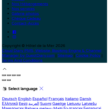
Nos Hébergements
Nos services
Galerie photos
Chèque Cadeau
Contact-Accès
Copyright ©
Hôtel de la Mer 2026
Cloud Diary PMS, Website, Booking Engine & Channel
Manager by GuestDiary.com
|
Sitemap
|
Cookie Policy
|
Terms And Conditions
Select language
Deutsch
English
Español
Français
Italiano
Dansk
Latviešu
Lietuvių
Gaeilge
Suomi
العربية
Eesti
Ελληνικά
Македонски
Bahasa melayu
Malti
Български
Беларускі