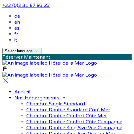
+33 (0)2 31 87 93 23
de
en
es
fr
it
Select language
Réserver Maintenant
Accueil
Nos Hébergements
Chambre Single Standard
Chambre Double Standard Côté Mer
Chambre Double Confort Côté Mer
Chambre Double Confort Côté Campagne
Chambre Double King Size Vue Campagne
Chambre Double King Size Vue sur Mer