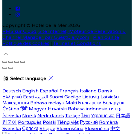
Copyright ©
Hôtel de la Mer 2026
PMS sur Cloud, Site Internet, Moteur de Réservation &
Channel Manager par GuestDiary.com
|
Plan du site
|
Politique des cookies
|
Termes et Conditions
Select language
Deutsch
English
Español
Français
Italiano
Dansk
Ελληνικά
Eesti
العربية
Suomi
Gaeilge
Lietuvių
Latviešu
Македонски
Bahasa melayu
Malti
Български
Беларускі
Čeština
हिंदी
Magyar
Hrvatski
Bahasa indonesia
עברית
Íslenska
Norsk
Nederlands
Türkçe
ไทย
Українська
日本語
한국어
Português
Polski
Tiếng việt
Русский
Română
Svenska
Српски
Shqipe
Slovenščina
Slovenčina
中文