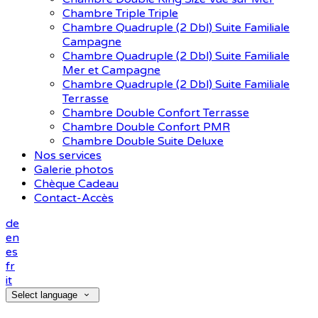
Chambre Triple Triple
Chambre Quadruple (2 Dbl) Suite Familiale
Campagne
Chambre Quadruple (2 Dbl) Suite Familiale
Mer et Campagne
Chambre Quadruple (2 Dbl) Suite Familiale
Terrasse
Chambre Double Confort Terrasse
Chambre Double Confort PMR
Chambre Double Suite Deluxe
Nos services
Galerie photos
Chèque Cadeau
Contact-Accès
de
en
es
fr
it
Select language